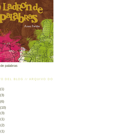
 de palabras
O DEL BLOG // ARQUIVO DO
(1)
(3)
(6)
(10)
2
(3)
9
(1)
8
(2)
6
(1)