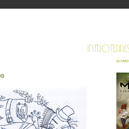
ÚLTIMO
09