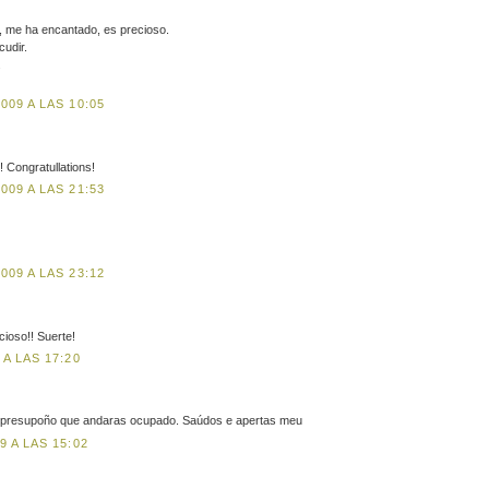
 me ha encantado, es precioso.
cudir.
.
09 A LAS 10:05
 Congratullations!
09 A LAS 21:53
09 A LAS 23:12
cioso!! Suerte!
A LAS 17:20
, presupoño que andaras ocupado. Saúdos e apertas meu
 A LAS 15:02