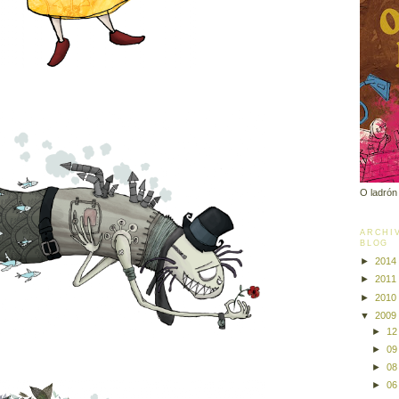
O ladrón
ARCHIV
BLOG
►
2014
►
2011
►
2010
▼
2009
►
1
►
0
►
0
►
0