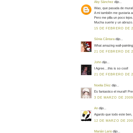
Aby Sánchez
dijo...
Wao, que pasada de mural,
A mi también me gustaria a
Pero me pilla un poco lejos
Mucha suerte y un abrazo.
15 DE FEBRERO DE 20
Sónia Cântara
dijo...
What amazing wall-painting!
21 DE FEBRERO DE 20
John
dijo...
I Agree....this is so cool!
21 DE FEBRERO DE 20
Noelia Díez
dijo...
Es fantastico el mural!! Pre
3 DE MARZO DE 2009 
An
dijo...
Agardo que todo este ben
12 DE MARZO DE 2009
Marián Lario
dijo...