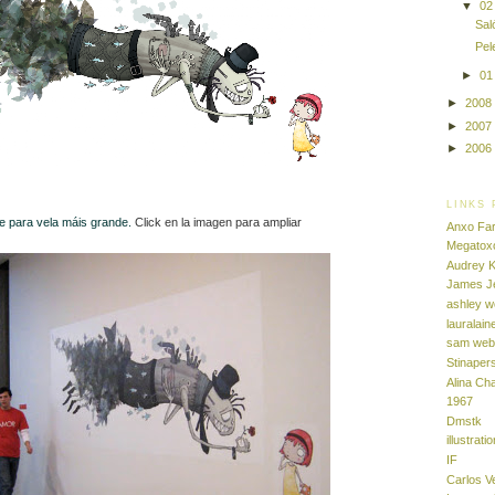
▼
0
Sal
Pel
►
0
►
2008
►
2007
►
2006
LINKS 
 para vela máis grande.
Click en la imagen para ampliar
Anxo Far
Megatox
Audrey 
James J
ashley 
lauralain
sam web
Stinaper
Alina Ch
1967
Dmstk
illustrat
IF
Carlos V