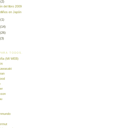
2
(2)
ón del libro 2009
elliños en Japón
1
(1)
(14)
(26)
(3)
PARA TODOS.
iña (MI WEB)
os
Kawasaki
ean
wood
e
er
sson
au
ionmundo
ermut