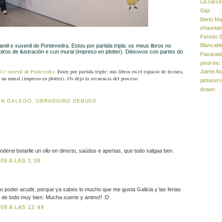
La carce
Gipi
Berto Ma
shaunta
Fermín S
Blancab
fantil e xuvenil de Pontevedra.
Estou por partida tripla: os meus libros no
iros de ilustración e cun mural (impreso en plotter). Déixovos con partes do
Paxarad
pixel-inc
il e xuvenil de Pontevedra.
Estoy por partida triple: mis libros en el espacio de lectura,
Jaime As
n un mural (impreso en plotter). Os dejo la secuencia del proceso.
pinturero
drawn
 EN GALEGO
,
OBRADOIRO DEBUXO
 poderei botarlle un ollo en directo, saúdos e apertas, que todo salgaa ben.
9 A LAS 1:38
 poder acudir, porque ya sabes lo mucho que me gusta Galicia y las ferias
te de todo muy bien. Mucha suerte y animo!! :D
9 A LAS 12:49