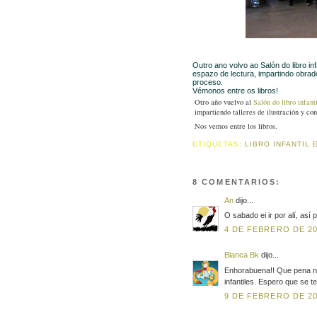
Outro ano volvo ao
Salón do libro in
espazo de lectura, impartindo obrado
proceso.
Vémonos entre os libros!
Otro año vuelvo al
Salón do libro infant
impartiendo talleres de ilustración y co
Nos vemos entre los libros.
ETIQUETAS:
LIBRO INFANTIL
8 COMENTARIOS:
An
dijo...
O sabado ei ir por alí, así
4 DE FEBRERO DE 200
Blanca Bk
dijo...
Enhorabuena!! Que pena no
infantiles. Espero que se 
9 DE FEBRERO DE 200